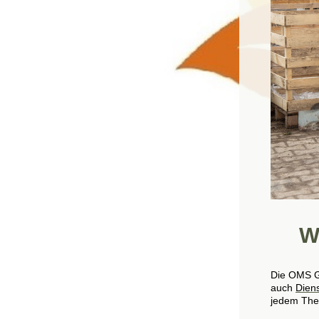
W
Die OMS Gm
auch
Diens
jedem Them