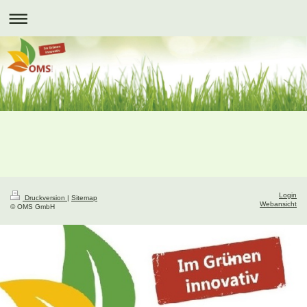
Login
Druckversion
|
Sitemap
Webansicht
© OMS GmbH